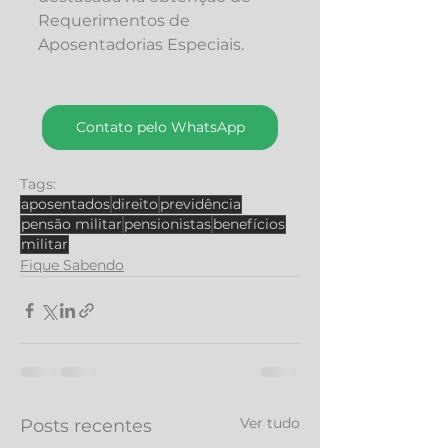
Requerimentos de 
Aposentadorias Especiais.
Contato pelo WhatsApp
Tags:
aposentados
direito
previdência
pensão militar
pensionistas
benefícios
militar
Fique Sabendo
Ver tudo
Posts recentes