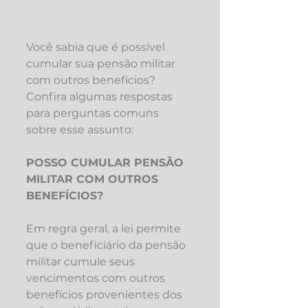
Você sabia que é possível 
cumular sua pensão militar 
com outros benefícios? 
Confira algumas respostas 
para perguntas comuns 
sobre esse assunto:
POSSO CUMULAR PENSÃO 
MILITAR COM OUTROS 
BENEFÍCIOS?
Em regra geral, a lei permite 
que o beneficiário da pensão 
militar cumule seus 
vencimentos com outros 
benefícios provenientes dos 